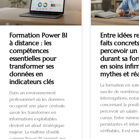
Formation Power BI
Entre idées r
à distance : les
faits concrets
compétences
percevoir un 
essentielles pour
durant sa fo
transformer ses
en soins infir
données en
mythes et réa
indicateurs clés
La formation en soin
suscite de nombreu
Dans un environnement
interrogations, no
professionnel où les données
concernant la possib
occupent une place centrale,
percevoir un salaire
savoir les transformer en
cursus. Entre rumeu
informations exploitables
persistantes et info
devient un atout stratégique
vérifiables, il est es
majeur. La maîtrise d’outils
comme Power BI permet aux