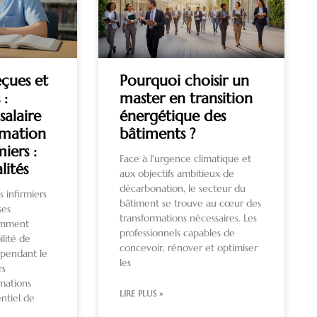
eçues et
Pourquoi choisir un
 :
master en transition
salaire
énergétique des
rmation
bâtiments ?
miers :
Face à l'urgence climatique et
lités
aux objectifs ambitieux de
décarbonation, le secteur du
s infirmiers
bâtiment se trouve au cœur des
ses
transformations nécessaires. Les
tamment
professionnels capables de
ilité de
concevoir, rénover et optimiser
 pendant le
les
rs
rmations
LIRE PLUS »
sentiel de