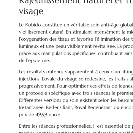
Rajeunissement naturel et t
visage
Le Kobido constitue un véritable soin anti-âge global
vieillissement cutané. En stimulant intensément la mi
l’oxygénation des tissus et favorise l’élimination des 
lumineux et une peau visiblement revitalisée. La pr
grâce aux manipulations spécifiques, contribuant ainsi 
de l’épiderme.
Les résultats obtenus s’apparentent à ceux d’un lifting
injections. L’ovale du visage se redessine, les traits s’
progressivement. Pour optimiser ces effets de jeunes
un protocole spécifique avec trois séances le premie
Différentes versions du soin existent selon les besoi
Instantanée, Redensifiant, Royal Régénérant ou enco
prix de 49,99 euros.
Entre les séances professionnelles, il est essentiel d
routine adaptée comprenant une hydratation quotidi