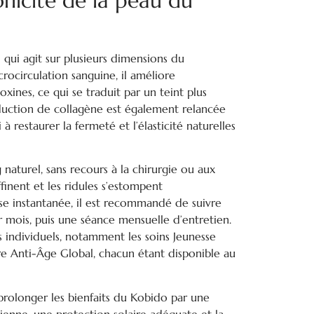
onicité de la peau du
 qui agit sur plusieurs dimensions du
crocirculation sanguine, il améliore
toxines, ce qui se traduit par un teint plus
oduction de collagène est également relancée
à restaurer la fermeté et l’élasticité naturelles
 naturel, sans recours à la chirurgie ou aux
affinent et les ridules s’estompent
se instantanée, il est recommandé de suivre
r mois, puis une séance mensuelle d’entretien.
ns individuels, notamment les soins Jeunesse
re Anti-Âge Global, chacun étant disponible au
e prolonger les bienfaits du Kobido par une
enne, une protection solaire adéquate et la